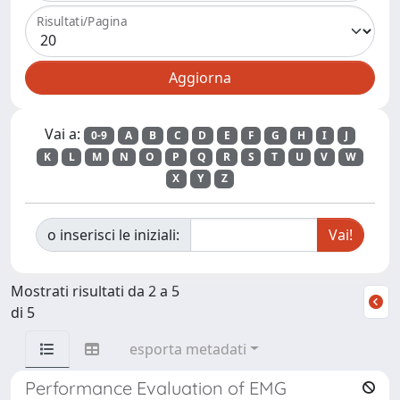
Risultati/Pagina
Vai a:
0-9
A
B
C
D
E
F
G
H
I
J
K
L
M
N
O
P
Q
R
S
T
U
V
W
X
Y
Z
o inserisci le iniziali:
Mostrati risultati da 2 a 5
di 5
esporta metadati
Performance Evaluation of EMG