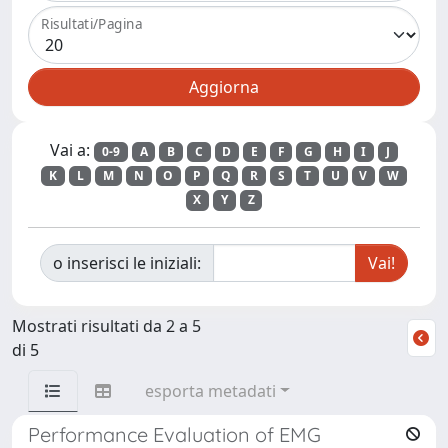
Risultati/Pagina
Vai a:
0-9
A
B
C
D
E
F
G
H
I
J
K
L
M
N
O
P
Q
R
S
T
U
V
W
X
Y
Z
o inserisci le iniziali:
Mostrati risultati da 2 a 5
di 5
esporta metadati
Performance Evaluation of EMG