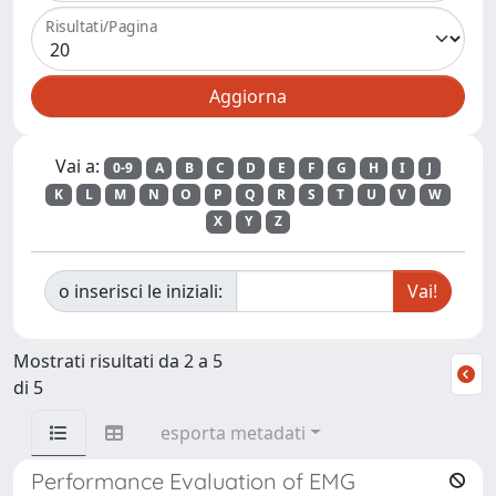
Risultati/Pagina
Vai a:
0-9
A
B
C
D
E
F
G
H
I
J
K
L
M
N
O
P
Q
R
S
T
U
V
W
X
Y
Z
o inserisci le iniziali:
Mostrati risultati da 2 a 5
di 5
esporta metadati
Performance Evaluation of EMG