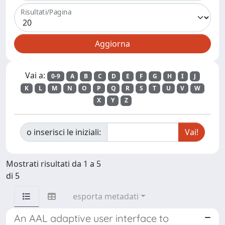
Risultati/Pagina
Vai a:
0-9
A
B
C
D
E
F
G
H
I
J
K
L
M
N
O
P
Q
R
S
T
U
V
W
X
Y
Z
o inserisci le iniziali:
Mostrati risultati da 1 a 5
di 5
esporta metadati
An AAL adaptive user interface to