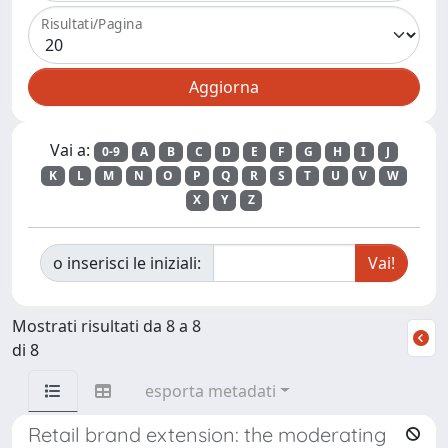
Risultati/Pagina
Vai a:
0-9
A
B
C
D
E
F
G
H
I
J
K
L
M
N
O
P
Q
R
S
T
U
V
W
X
Y
Z
o inserisci le iniziali:
Mostrati risultati da 8 a 8
di 8
esporta metadati
Retail brand extension: the moderating