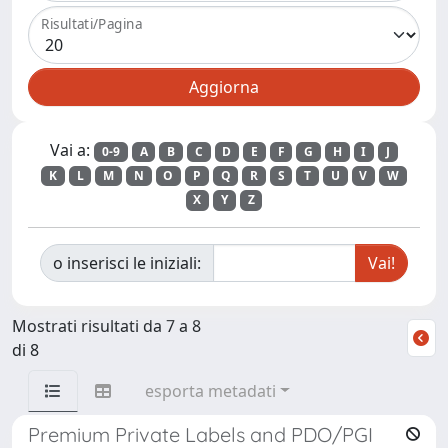
Risultati/Pagina
Vai a:
0-9
A
B
C
D
E
F
G
H
I
J
K
L
M
N
O
P
Q
R
S
T
U
V
W
X
Y
Z
o inserisci le iniziali:
Mostrati risultati da 7 a 8
di 8
esporta metadati
Premium Private Labels and PDO/PGI