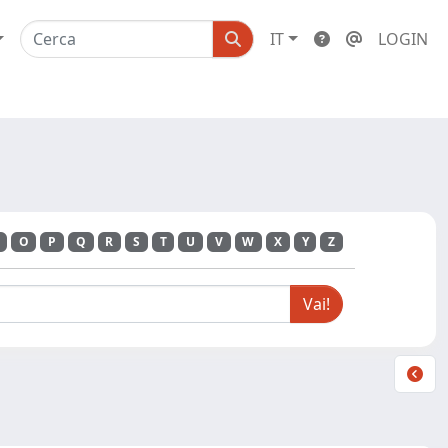
IT
LOGIN
O
P
Q
R
S
T
U
V
W
X
Y
Z