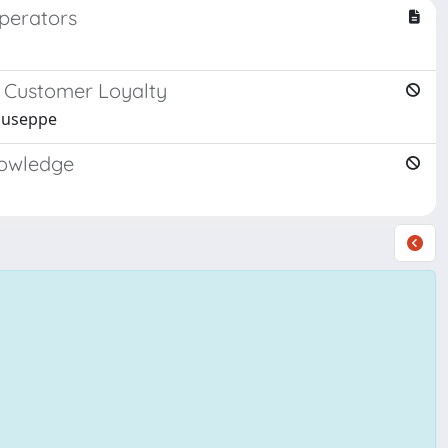
perators
n Customer Loyalty
Giuseppe
nowledge