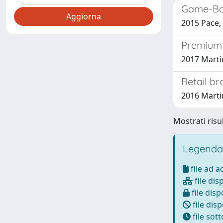
Game-Bas
2015 Pace, 
Premium 
2017 Martin
Retail b
2016 Martin
Mostrati risul
Legenda
file ad 
file dis
file disp
file disp
file sot