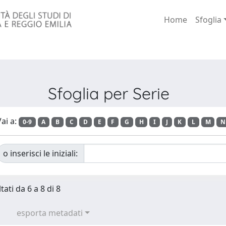
Home
Sfoglia
Sfoglia per Serie
ai a:
0-9
A
B
C
D
E
F
G
H
I
J
K
L
M
N
o inserisci le iniziali:
tati da 6 a 8 di 8
esporta metadati