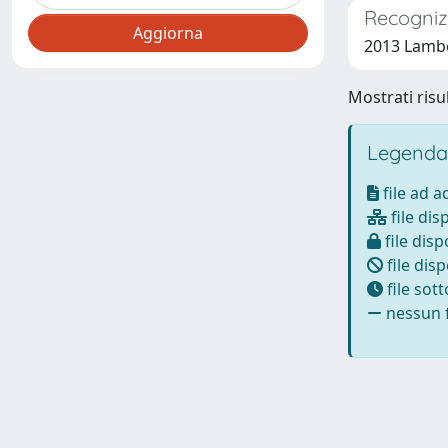
Recogniz
2013 Lamber
Mostrati risul
Legenda
file ad 
file dis
file disp
file disp
file sot
nessun f