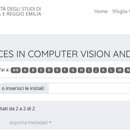
Home
Sfoglia
ANCES IN COMPUTER VISION A
ai a:
0-9
A
B
C
D
E
F
G
H
I
J
K
L
M
N
o inserisci le iniziali:
tati da 2 a 2 di 2
esporta metadati