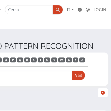
IT
LOGIN
ND PATTERN RECOGNITION
O
P
Q
R
S
T
U
V
W
X
Y
Z