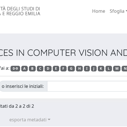
Home
Sfoglia
ANCES IN COMPUTER VISION A
ai a:
0-9
A
B
C
D
E
F
G
H
I
J
K
L
M
N
o inserisci le iniziali:
tati da 2 a 2 di 2
esporta metadati