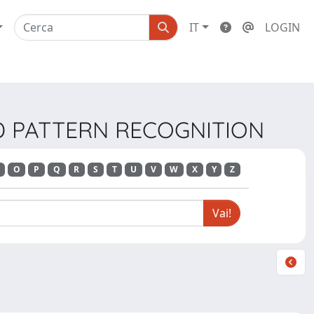
IT
LOGIN
ND PATTERN RECOGNITION
O
P
Q
R
S
T
U
V
W
X
Y
Z