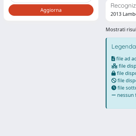
Recogniz
2013 Lamber
Mostrati risul
Legenda
file ad 
file dis
file disp
file disp
file sot
nessun f