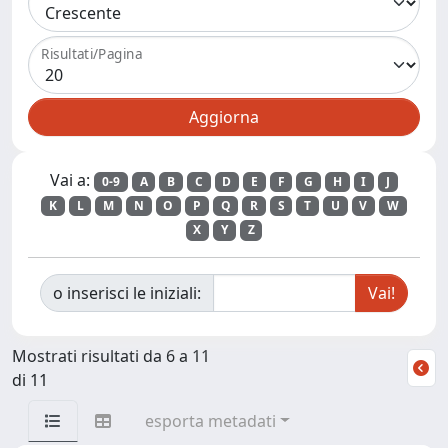
Risultati/Pagina
Vai a:
0-9
A
B
C
D
E
F
G
H
I
J
K
L
M
N
O
P
Q
R
S
T
U
V
W
X
Y
Z
o inserisci le iniziali:
Mostrati risultati da 6 a 11
di 11
esporta metadati