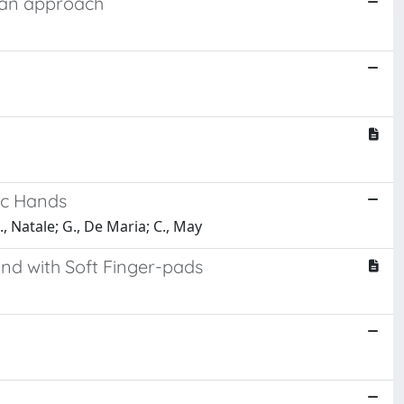
nian approach
ic Hands
C., Natale; G., De Maria; C., May
nd with Soft Finger-pads