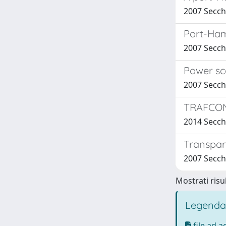
2007 Secchi,
Port-Ham
2007 Secchi,
Power sc
2007 Secchi
TRAFCON 
2014 Secchi
Transpar
2007 Secchi,
Mostrati risul
Legenda
file ad 