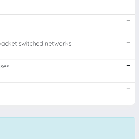
 packet switched networks
uses
n