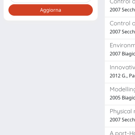
Control o
2007 Secchi
Control 
2007 Secchi,
Environm
2007 Biagio
Innovati
2012 G., Pal
Modellin
2005 Biagiot
Physical
2007 Secchi,
A port-Ha