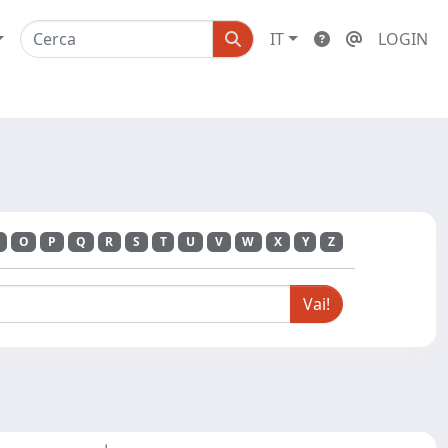
IT
LOGIN
O
P
Q
R
S
T
U
V
W
X
Y
Z