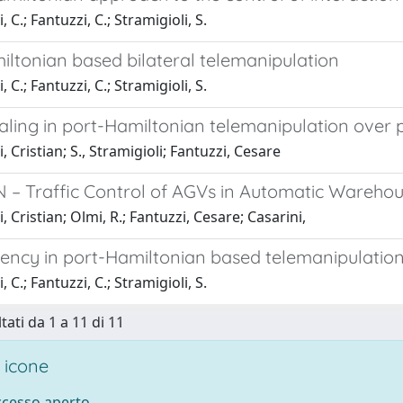
 C.; Fantuzzi, C.; Stramigioli, S.
iltonian based bilateral telemanipulation
 C.; Fantuzzi, C.; Stramigioli, S.
aling in port-Hamiltonian telemanipulation over
, Cristian; S., Stramigioli; Fantuzzi, Cesare
– Traffic Control of AGVs in Automatic Wareho
, Cristian; Olmi, R.; Fantuzzi, Cesare; Casarini,
ency in port-Hamiltonian based telemanipulatio
 C.; Fantuzzi, C.; Stramigioli, S.
tati da 1 a 11 di 11
 icone
accesso aperto