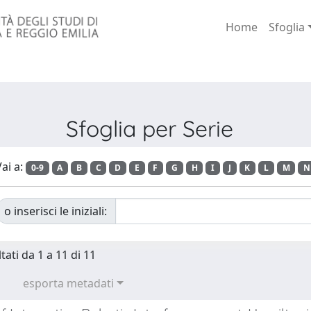
Home
Sfoglia
Sfoglia per Serie
ai a:
0-9
A
B
C
D
E
F
G
H
I
J
K
L
M
N
o inserisci le iniziali:
tati da 1 a 11 di 11
esporta metadati