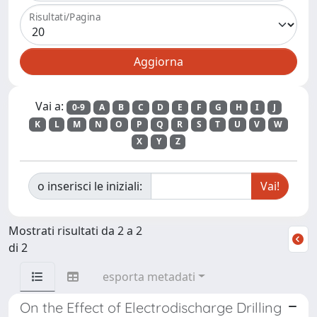
Risultati/Pagina
Vai a:
0-9
A
B
C
D
E
F
G
H
I
J
K
L
M
N
O
P
Q
R
S
T
U
V
W
X
Y
Z
o inserisci le iniziali:
Mostrati risultati da 2 a 2
di 2
esporta metadati
On the Effect of Electrodischarge Drilling