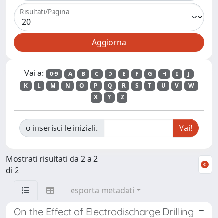
Risultati/Pagina
Vai a:
0-9
A
B
C
D
E
F
G
H
I
J
K
L
M
N
O
P
Q
R
S
T
U
V
W
X
Y
Z
o inserisci le iniziali:
Mostrati risultati da 2 a 2
di 2
esporta metadati
On the Effect of Electrodischarge Drilling