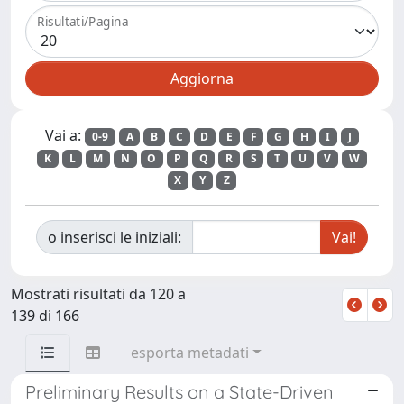
Risultati/Pagina
Vai a:
0-9
A
B
C
D
E
F
G
H
I
J
K
L
M
N
O
P
Q
R
S
T
U
V
W
X
Y
Z
o inserisci le iniziali:
Mostrati risultati da 120 a
139 di 166
esporta metadati
Preliminary Results on a State-Driven