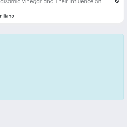
Balsamic Vinegar and Their Influence on
miliano