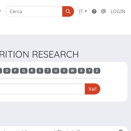
IT
LOGIN
TRITION RESEARCH
O
P
Q
R
S
T
U
V
W
X
Y
Z