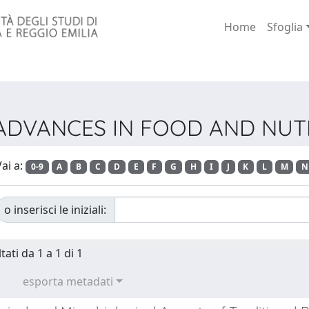
Home
Sfoglia
ie ADVANCES IN FOOD AND NU
ai a:
0-9
A
B
C
D
E
F
G
H
I
J
K
L
M
N
o inserisci le iniziali:
tati da 1 a 1 di 1
esporta metadati