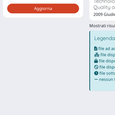
Technolog
Quality a
2009 Giudic
Mostrati risul
Legenda
file ad 
file dis
file disp
file disp
file sot
nessun f