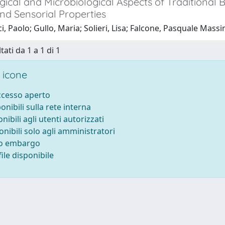
ical and Microbiological Aspects of Traditional 
nd Sensorial Properties
i, Paolo; Gullo, Maria; Solieri, Lisa; Falcone, Pasquale Massi
tati da 1 a 1 di 1
 icone
accesso aperto
ponibili sulla rete interna
onibili agli utenti autorizzati
onibili solo agli amministratori
to embargo
ile disponibile