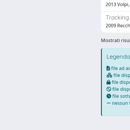
2013 Volpi,
Tracking 
2009 Recchi
Mostrati risul
Legenda
file ad 
file dis
file disp
file disp
file sot
nessun f