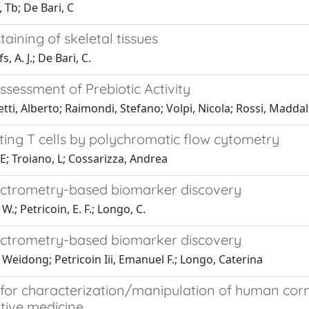
 Tb; De Bari, C
ining of skeletal tissues
, A. J.; De Bari, C.
Assessment of Prebiotic Activity
ti, Alberto; Raimondi, Stefano; Volpi, Nicola; Rossi, Madda
ting T cells by polychromatic flow cytometry
 E; Troiano, L; Cossarizza, Andrea
ctrometry-based biomarker discovery
W.; Petricoin, E. F.; Longo, C.
ctrometry-based biomarker discovery
Weidong; Petricoin Iii, Emanuel F.; Longo, Caterina
or characterization/manipulation of human cornea
tive medicine.