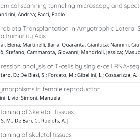
hemical scanning tunneling microscopy and spectr
ndrini, Andrea; Facci, Paolo
robiota Transplantation in Amyotrophic Lateral Sc
ta Immunity Axis
ai, Elena; Martinelli, Ilaria; Quaranta, Gianluca; Nannini, Giul
bbò, Stefano; Cammarota, Giovanni; Mandrioli, Jessica; Masu
ession analysis of T-cells by single-cell RNA-seq
aro, D.; De Biasi, S.; Forcato, M.; Gibellini, L.; Cossarizza, A.
ymorphisms in female reproduction
ni, Livio; Simoni, Manuela
aining of Skeletal Tissues
S. M.; De Bari, C.; Roelofs, A. J.
ining of skeletal tissues