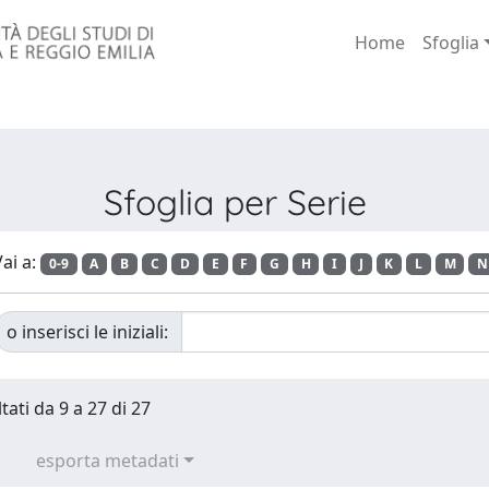
Home
Sfoglia
Sfoglia per Serie
ai a:
0-9
A
B
C
D
E
F
G
H
I
J
K
L
M
N
o inserisci le iniziali:
tati da 9 a 27 di 27
esporta metadati