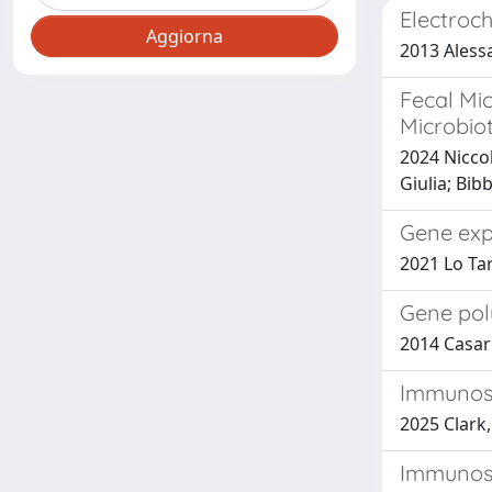
Electroc
2013 Alessa
Fecal Mic
Microbio
2024 Niccol
Giulia; Bi
Gene expr
2021 Lo Tart
Gene pol
2014 Casari
Immunost
2025 Clark, 
Immunosta