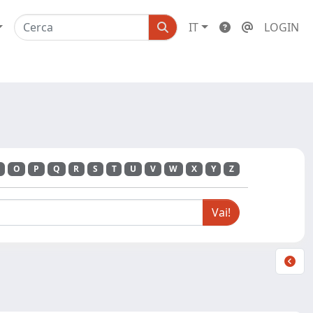
IT
LOGIN
O
P
Q
R
S
T
U
V
W
X
Y
Z