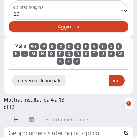
Risultati/Pagina
Vai a:
0-9
A
B
C
D
E
F
G
H
I
J
K
L
M
N
O
P
Q
R
S
T
U
V
W
X
Y
Z
o inserisci le iniziali:
Mostrati risultati da 4 a 13
di 13
esporta metadati
Geopolymers sintering by optical