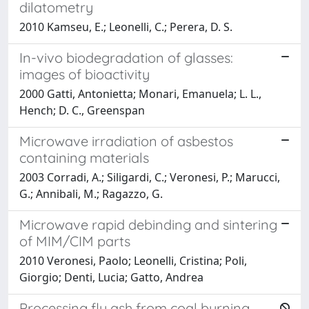
dilatometry
2010 Kamseu, E.; Leonelli, C.; Perera, D. S.
In-vivo biodegradation of glasses:
images of bioactivity
2000 Gatti, Antonietta; Monari, Emanuela; L. L.,
Hench; D. C., Greenspan
Microwave irradiation of asbestos
containing materials
2003 Corradi, A.; Siligardi, C.; Veronesi, P.; Marucci,
G.; Annibali, M.; Ragazzo, G.
Microwave rapid debinding and sintering
of MIM/CIM parts
2010 Veronesi, Paolo; Leonelli, Cristina; Poli,
Giorgio; Denti, Lucia; Gatto, Andrea
Processing fly ash from coal burning