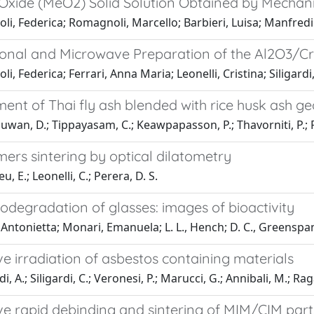
Oxide (MeO2) Solid Solution Obtained by Mechani
li, Federica; Romagnoli, Marcello; Barbieri, Luisa; Manfredi
onal and Microwave Preparation of the Al2O3/Cr
li, Federica; Ferrari, Anna Maria; Leonelli, Cristina; Siligardi
ent of Thai fly ash blended with rice husk ash g
wan, D.; Tippayasam, C.; Keawpapasson, P.; Thavorniti, P.; Pa
ers sintering by optical dilatometry
, E.; Leonelli, C.; Perera, D. S.
iodegradation of glasses: images of bioactivity
 Antonietta; Monari, Emanuela; L. L., Hench; D. C., Greenspa
 irradiation of asbestos containing materials
, A.; Siligardi, C.; Veronesi, P.; Marucci, G.; Annibali, M.; Ra
e rapid debinding and sintering of MIM/CIM part