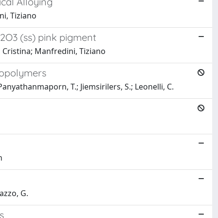
cal Alloying
ni, Tiziano
2O3 (ss) pink pigment
, Cristina; Manfredini, Tiziano
eopolymers
nyathanmaporn, T.; Jiemsirilers, S.; Leonelli, C.
n
gazzo, G.
s