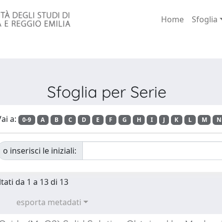
Home
Sfoglia
Sfoglia per Serie
ai a:
0-9
A
B
C
D
E
F
G
H
I
J
K
L
M
N
o inserisci le iniziali:
tati da 1 a 13 di 13
esporta metadati