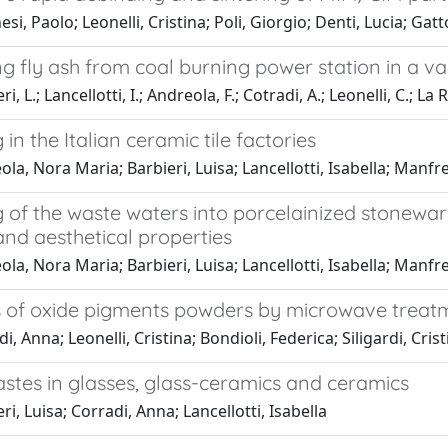
si, Paolo; Leonelli, Cristina; Poli, Giorgio; Denti, Lucia; Gat
g fly ash from coal burning power station in a va
i, L.; Lancellotti, I.; Andreola, F.; Cotradi, A.; Leonelli, C.; La
 in the Italian ceramic tile factories
la, Nora Maria; Barbieri, Luisa; Lancellotti, Isabella; Manfre
 of the waste waters into porcelainized stoneware 
nd aesthetical properties
la, Nora Maria; Barbieri, Luisa; Lancellotti, Isabella; Manfre
s of oxide pigments powders by microwave treat
i, Anna; Leonelli, Cristina; Bondioli, Federica; Siligardi, Cris
stes in glasses, glass-ceramics and ceramics
ri, Luisa; Corradi, Anna; Lancellotti, Isabella