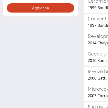
Ceramic 
1999 Bondio
Conventi
1997 Bondio
Developm
2014 Chaysu
Geopolym
2010 Kamseu
In-vivo b
2000 Gatti,
Microwave
2003 Corradi
Microwav