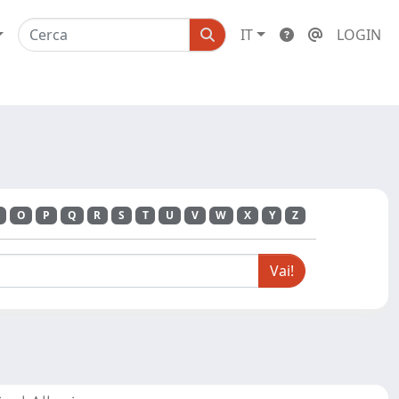
IT
LOGIN
O
P
Q
R
S
T
U
V
W
X
Y
Z