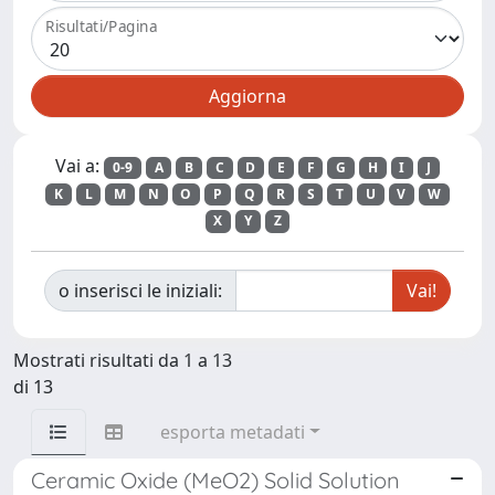
Risultati/Pagina
Vai a:
0-9
A
B
C
D
E
F
G
H
I
J
K
L
M
N
O
P
Q
R
S
T
U
V
W
X
Y
Z
o inserisci le iniziali:
Mostrati risultati da 1 a 13
di 13
esporta metadati
Ceramic Oxide (MeO2) Solid Solution