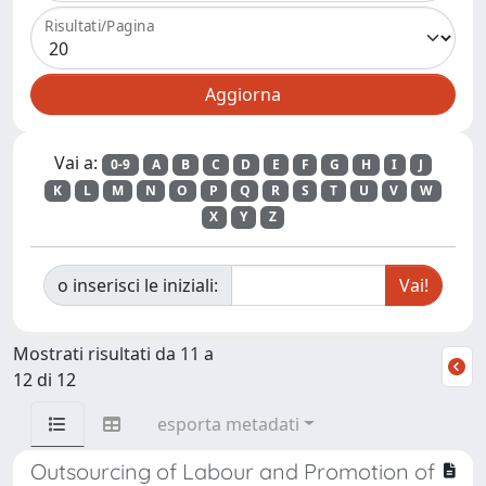
Risultati/Pagina
Vai a:
0-9
A
B
C
D
E
F
G
H
I
J
K
L
M
N
O
P
Q
R
S
T
U
V
W
X
Y
Z
o inserisci le iniziali:
Mostrati risultati da 11 a
12 di 12
esporta metadati
Outsourcing of Labour and Promotion of