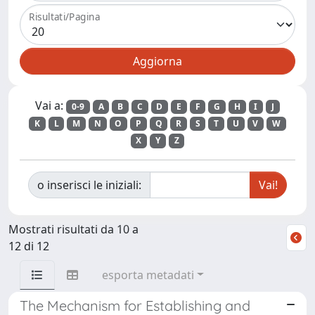
Risultati/Pagina
Vai a:
0-9
A
B
C
D
E
F
G
H
I
J
K
L
M
N
O
P
Q
R
S
T
U
V
W
X
Y
Z
o inserisci le iniziali:
Mostrati risultati da 10 a
12 di 12
esporta metadati
The Mechanism for Establishing and