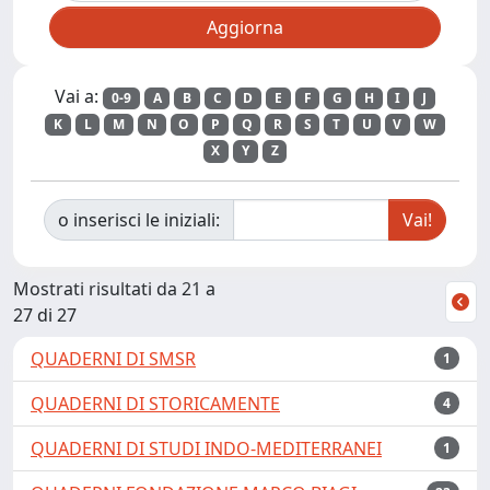
Vai a:
0-9
A
B
C
D
E
F
G
H
I
J
K
L
M
N
O
P
Q
R
S
T
U
V
W
X
Y
Z
o inserisci le iniziali:
Mostrati risultati da 21 a
27 di 27
QUADERNI DI SMSR
1
QUADERNI DI STORICAMENTE
4
QUADERNI DI STUDI INDO-MEDITERRANEI
1