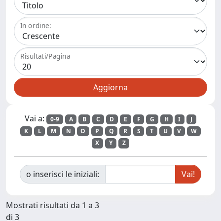
In ordine:
Risultati/Pagina
Vai a:
0-9
A
B
C
D
E
F
G
H
I
J
K
L
M
N
O
P
Q
R
S
T
U
V
W
X
Y
Z
o inserisci le iniziali:
Mostrati risultati da 1 a 3
di 3