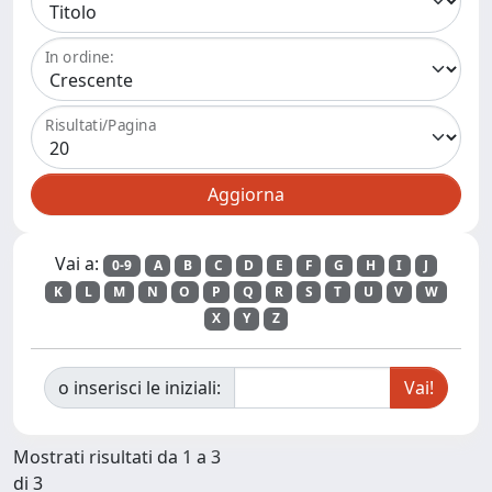
In ordine:
Risultati/Pagina
Vai a:
0-9
A
B
C
D
E
F
G
H
I
J
K
L
M
N
O
P
Q
R
S
T
U
V
W
X
Y
Z
o inserisci le iniziali:
Mostrati risultati da 1 a 3
di 3