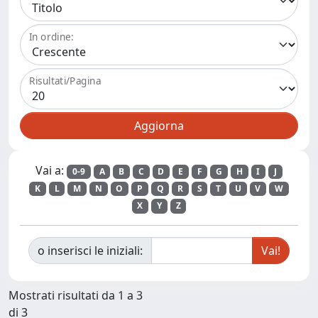
In ordine:
Risultati/Pagina
Vai a:
0-9
A
B
C
D
E
F
G
H
I
J
K
L
M
N
O
P
Q
R
S
T
U
V
W
X
Y
Z
o inserisci le iniziali:
Mostrati risultati da 1 a 3
di 3