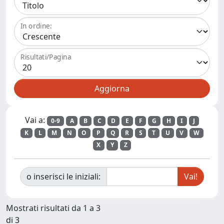
In ordine:
Risultati/Pagina
Vai a:
0-9
A
B
C
D
E
F
G
H
I
J
K
L
M
N
O
P
Q
R
S
T
U
V
W
X
Y
Z
o inserisci le iniziali:
Mostrati risultati da 1 a 3
di 3