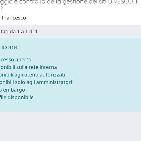
gio e controllo della gestione dei siti UNESCO. I
?
, Francesco
tati da 1 a 1 di 1
 icone
accesso aperto
ponibili sulla rete interna
onibili agli utenti autorizzati
onibili solo agli amministratori
to embargo
ile disponibile