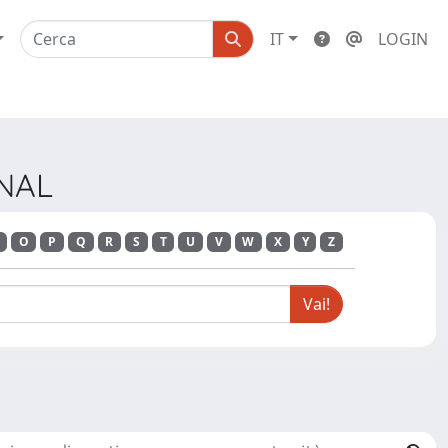
IT
LOGIN
RNAL
O
P
Q
R
S
T
U
V
W
X
Y
Z