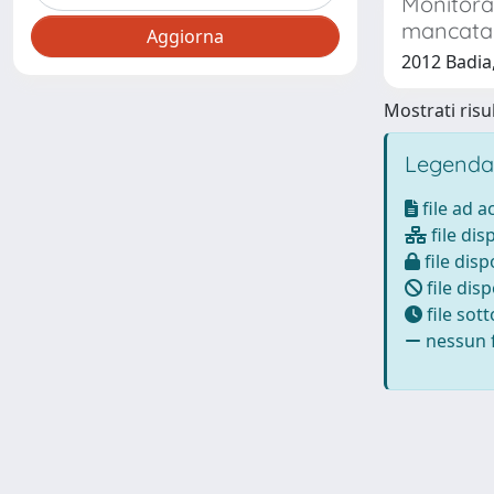
Monitorag
mancata
2012 Badia
Mostrati risul
Legenda
file ad 
file dis
file disp
file disp
file sot
nessun f