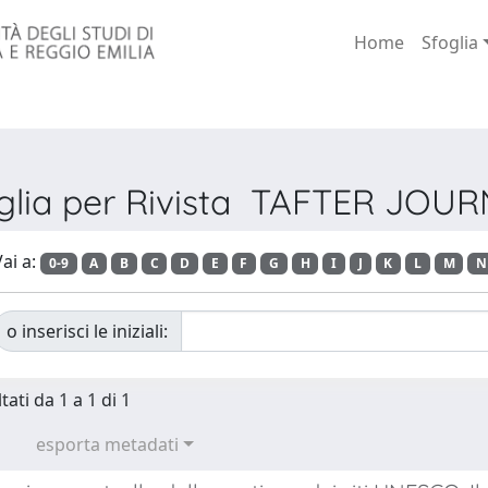
Home
Sfoglia
glia per Rivista TAFTER JOU
ai a:
0-9
A
B
C
D
E
F
G
H
I
J
K
L
M
N
o inserisci le iniziali:
tati da 1 a 1 di 1
esporta metadati