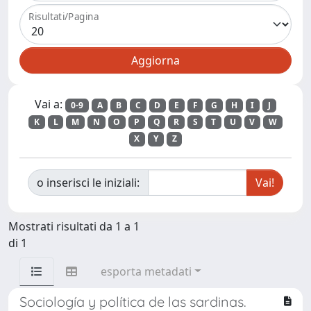
Risultati/Pagina
Vai a:
0-9
A
B
C
D
E
F
G
H
I
J
K
L
M
N
O
P
Q
R
S
T
U
V
W
X
Y
Z
o inserisci le iniziali:
Mostrati risultati da 1 a 1
di 1
esporta metadati
Sociología y política de las sardinas.