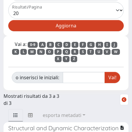
Risultati/Pagina
Vai a:
0-9
A
B
C
D
E
F
G
H
I
J
K
L
M
N
O
P
Q
R
S
T
U
V
W
X
Y
Z
o inserisci le iniziali:
Mostrati risultati da 3 a 3
di 3
esporta metadati
Structural and Dynamic Characterization