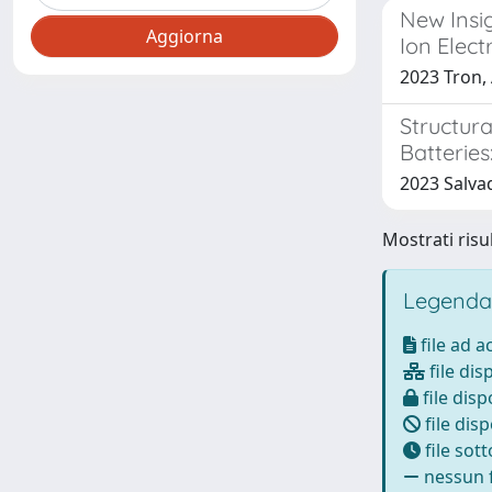
New Insig
Ion Elect
2023 Tron, A
Structura
Batterie
2023 Salvado
Mostrati risul
Legenda
file ad 
file dis
file disp
file disp
file sot
nessun f