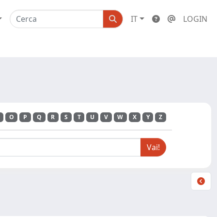
IT
LOGIN
O
P
Q
R
S
T
U
V
W
X
Y
Z