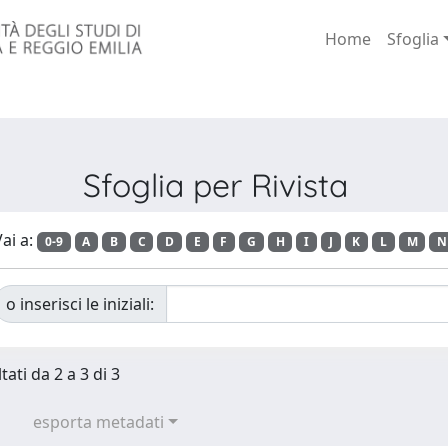
Home
Sfoglia
Sfoglia per Rivista
ai a:
0-9
A
B
C
D
E
F
G
H
I
J
K
L
M
N
o inserisci le iniziali:
tati da 2 a 3 di 3
esporta metadati