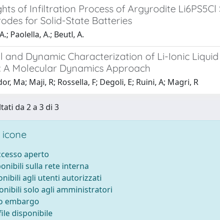
hts of Infiltration Process of Argyrodite Li6PS5Cl
rodes for Solid-State Batteries
.; Paolella, A.; Beutl, A.
l and Dynamic Characterization of Li-Ionic Liquid E
s: A Molecular Dynamics Approach
r, Ma; Maji, R; Rossella, F; Degoli, E; Ruini, A; Magri, R
tati da 2 a 3 di 3
 icone
accesso aperto
ponibili sulla rete interna
onibili agli utenti autorizzati
onibili solo agli amministratori
to embargo
ile disponibile