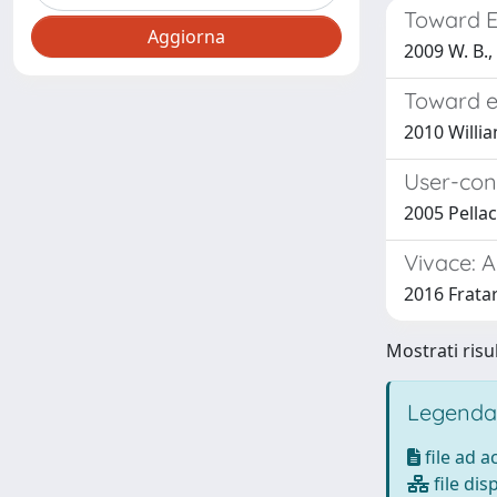
Toward E
2009 W. B., 
Toward e
2010 William
User-conf
2005 Pellac
Vivace: 
2016 Fratar
Mostrati risul
Legenda
file ad 
file dis