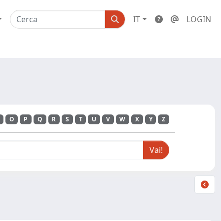
IT
LOGIN
O
P
Q
R
S
T
U
V
W
X
Y
Z