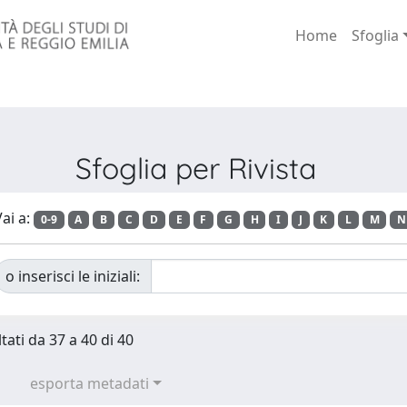
Home
Sfoglia
Sfoglia per Rivista
ai a:
0-9
A
B
C
D
E
F
G
H
I
J
K
L
M
N
o inserisci le iniziali:
tati da 37 a 40 di 40
esporta metadati