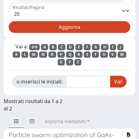
Risultati/Pagina
Vai a:
0-9
A
B
C
D
E
F
G
H
I
J
K
L
M
N
O
P
Q
R
S
T
U
V
W
X
Y
Z
o inserisci le iniziali:
Mostrati risultati da 1 a 2
di 2
esporta metadati
Particle swarm optimization of GaAs-