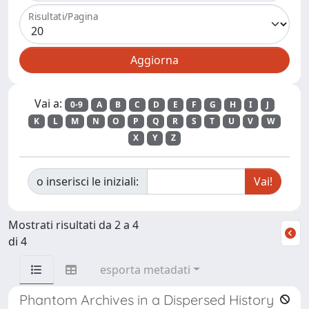
Risultati/Pagina
Vai a:
0-9
A
B
C
D
E
F
G
H
I
J
K
L
M
N
O
P
Q
R
S
T
U
V
W
X
Y
Z
o inserisci le iniziali:
Mostrati risultati da 2 a 4
di 4
esporta metadati
Phantom Archives in a Dispersed History