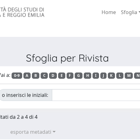
Home
Sfoglia
Sfoglia per Rivista
ai a:
0-9
A
B
C
D
E
F
G
H
I
J
K
L
M
N
o inserisci le iniziali:
tati da 2 a 4 di 4
esporta metadati