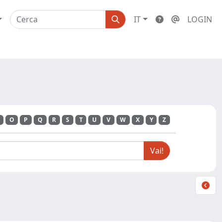
IT
LOGIN
O
P
Q
R
S
T
U
V
W
X
Y
Z