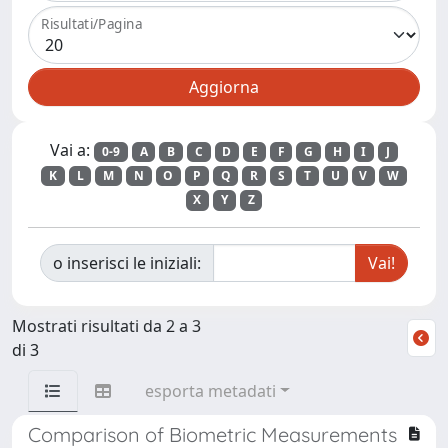
Risultati/Pagina
Vai a:
0-9
A
B
C
D
E
F
G
H
I
J
K
L
M
N
O
P
Q
R
S
T
U
V
W
X
Y
Z
o inserisci le iniziali:
Mostrati risultati da 2 a 3
di 3
esporta metadati
Comparison of Biometric Measurements