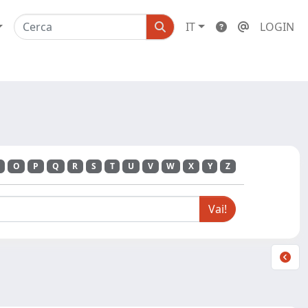
IT
LOGIN
O
P
Q
R
S
T
U
V
W
X
Y
Z