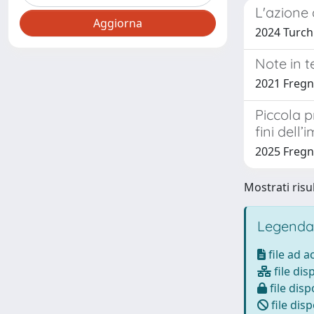
L'azione 
2024 Turchi
Note in t
2021 Fregni
Piccola p
fini dell’
2025 Fregni
Mostrati risul
Legenda
file ad 
file dis
file disp
file disp