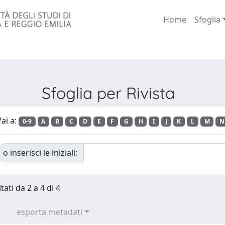
Home
Sfoglia
Sfoglia per Rivista
ai a:
0-9
A
B
C
D
E
F
G
H
I
J
K
L
M
N
o inserisci le iniziali:
tati da 2 a 4 di 4
esporta metadati