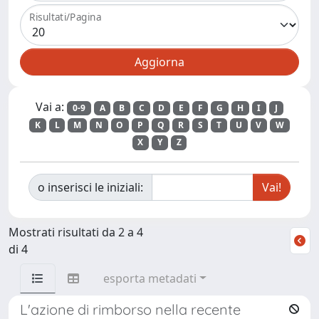
Risultati/Pagina
Vai a:
0-9
A
B
C
D
E
F
G
H
I
J
K
L
M
N
O
P
Q
R
S
T
U
V
W
X
Y
Z
o inserisci le iniziali:
Mostrati risultati da 2 a 4
di 4
esporta metadati
L'azione di rimborso nella recente