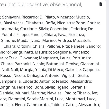
are units: a prospective, observational,
 Schiavoni, Riccardo; Di Pilato, Vincenzo; Muccio,
; Blasi Vacca, Elisabetta; Boffa, Nicoletta; Bono, Enrica;
Annamaria; Corcione, Silvia; Cosentino, Federica; De
uente, Filippo; Fanelli, Chiara; Fava, Fiorenza;
, Simone; Maida, Ivana; Marino, Andrea; Mazzitelli,
 Chiara; Oltolini, Chiara; Pallone, Rita; Panese, Sandro;
andro; Sanguinetti, Maurizio; Scaglione, Vincenzo;
Carlo; Travi, Giovanna; Magnasco, Laura; Portunato,
Chiara; Patroniti, Nicolò; Battaglini, Denise; Giacomini,
ull, Null; Murgia, Ylenia; Di Meco, Gabriele; Cappello,
osso, Nicola; Di Biagio, Antonio; Viglietti, Giulia;
i; Campanella, Edoardo Antonio; Franzò, Alessandro;
onghini, Federico; Boni, Silvia; Tigano, Stefania;
niele; Munari, Martina; Navalesi, Paolo; Tiberio, Ivo;
ara; Flammini, Sarah; Martini, Luca; Montanari, Luca;
Momesso, Elena; Cammarota, Fabiola; Caroli, Alessandro;