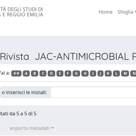
Home
Sfoglia
r Rivista JAC-ANTIMICROBIAL
ai a:
0-9
A
B
C
D
E
F
G
H
I
J
K
L
M
N
o inserisci le iniziali:
tati da 5 a 5 di 5
esporta metadati