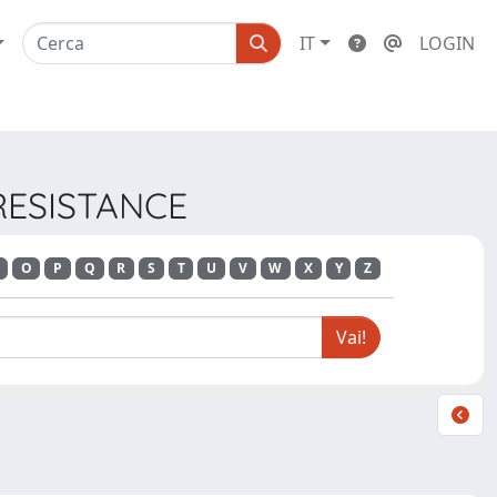
IT
LOGIN
 RESISTANCE
O
P
Q
R
S
T
U
V
W
X
Y
Z