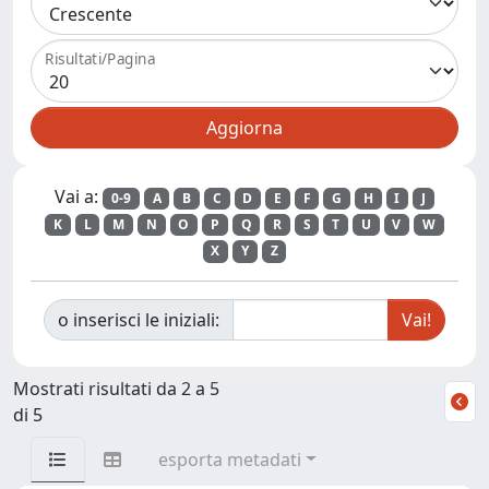
Risultati/Pagina
Vai a:
0-9
A
B
C
D
E
F
G
H
I
J
K
L
M
N
O
P
Q
R
S
T
U
V
W
X
Y
Z
o inserisci le iniziali:
Mostrati risultati da 2 a 5
di 5
esporta metadati