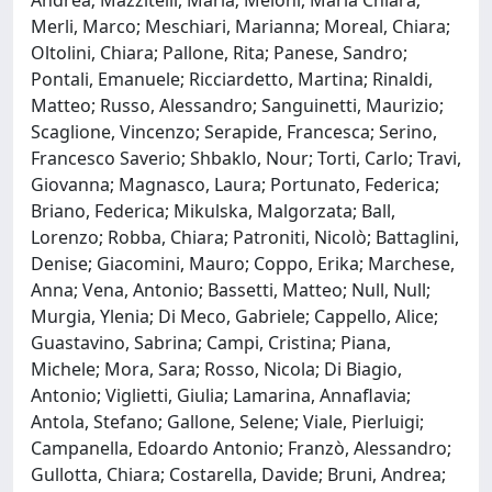
Merli, Marco; Meschiari, Marianna; Moreal, Chiara;
Oltolini, Chiara; Pallone, Rita; Panese, Sandro;
Pontali, Emanuele; Ricciardetto, Martina; Rinaldi,
Matteo; Russo, Alessandro; Sanguinetti, Maurizio;
Scaglione, Vincenzo; Serapide, Francesca; Serino,
Francesco Saverio; Shbaklo, Nour; Torti, Carlo; Travi,
Giovanna; Magnasco, Laura; Portunato, Federica;
Briano, Federica; Mikulska, Malgorzata; Ball,
Lorenzo; Robba, Chiara; Patroniti, Nicolò; Battaglini,
Denise; Giacomini, Mauro; Coppo, Erika; Marchese,
Anna; Vena, Antonio; Bassetti, Matteo; Null, Null;
Murgia, Ylenia; Di Meco, Gabriele; Cappello, Alice;
Guastavino, Sabrina; Campi, Cristina; Piana,
Michele; Mora, Sara; Rosso, Nicola; Di Biagio,
Antonio; Viglietti, Giulia; Lamarina, Annaflavia;
Antola, Stefano; Gallone, Selene; Viale, Pierluigi;
Campanella, Edoardo Antonio; Franzò, Alessandro;
Gullotta, Chiara; Costarella, Davide; Bruni, Andrea;