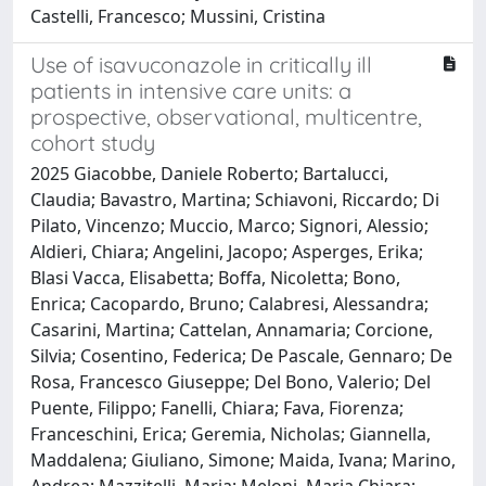
Castelli, Francesco; Mussini, Cristina
Use of isavuconazole in critically ill
patients in intensive care units: a
prospective, observational, multicentre,
cohort study
2025 Giacobbe, Daniele Roberto; Bartalucci,
Claudia; Bavastro, Martina; Schiavoni, Riccardo; Di
Pilato, Vincenzo; Muccio, Marco; Signori, Alessio;
Aldieri, Chiara; Angelini, Jacopo; Asperges, Erika;
Blasi Vacca, Elisabetta; Boffa, Nicoletta; Bono,
Enrica; Cacopardo, Bruno; Calabresi, Alessandra;
Casarini, Martina; Cattelan, Annamaria; Corcione,
Silvia; Cosentino, Federica; De Pascale, Gennaro; De
Rosa, Francesco Giuseppe; Del Bono, Valerio; Del
Puente, Filippo; Fanelli, Chiara; Fava, Fiorenza;
Franceschini, Erica; Geremia, Nicholas; Giannella,
Maddalena; Giuliano, Simone; Maida, Ivana; Marino,
Andrea; Mazzitelli, Maria; Meloni, Maria Chiara;