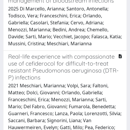
management of bloodstream infections
2025 Di Marcello, Arianna; Santoro, Antonella;
Todisco, Vera; Franceschini, Erica; Orlando,
Gabriella; Casolari, Stefania; Cervo, Adriana;
Menozzi, Marianna; Bedini, Andrea; Chemello,
Davide; Sarti, Mario; Vecchiet, Jacopo; Falasca, Katia;
Mussini, Cristina; Meschiari, Marianna
Real-life experience with compassionate
use of cefiderocol for difficult-to-treat
resistant Pseudomonas aeruginosa (DTR-
P) infections
2021 Meschiari, Marianna; Volpi, Sara; Faltoni,
Matteo; Dolci, Giovanni; Orlando, Gabriella;
Franceschini, Erica; Menozzi, Marianna; Sarti,
Mario; Del Fabro, Giovanni; Fumarola, Benedetta;
Guarneri, Francesco; Lanza, Paola; Lorenzotti, Silvia;
Saccani, Barbara; Signorini, Liana; Van
Hauwermeiren, Evelyn; Gatti, Milo; Pea, Federico;