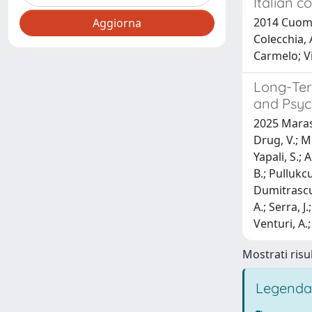
Italian c
2014 Cuomo,
Colecchia, 
Carmelo; Vi
Long-Ter
and Psyc
2025 Marasc
Drug, V.; Mi
Yapali, S.; 
B.; Pullukcu
Dumitrascu,
A.; Serra, J
Venturi, A.;
Mostrati risul
Legenda