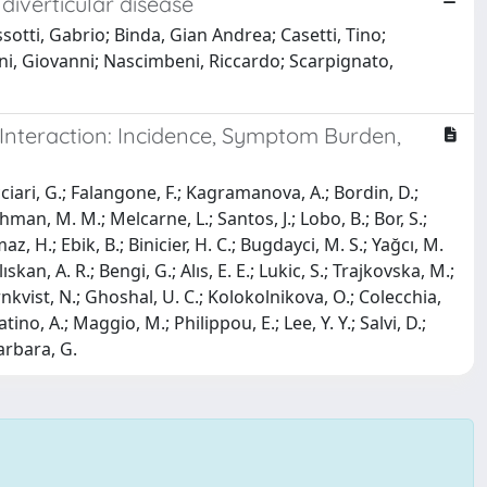
 diverticular disease
otti, Gabrio; Binda, Gian Andrea; Casetti, Tino;
oni, Giovanni; Nascimbeni, Riccardo; Scarpignato,
Interaction: Incidence, Symptom Burden,
ciari, G.; Falangone, F.; Kagramanova, A.; Bordin, D.;
ahman, M. M.; Melcarne, L.; Santos, J.; Lobo, B.; Bor, S.;
maz, H.; Ebik, B.; Binicier, H. C.; Bugdayci, M. S.; Yağcı, M.
lıskan, A. R.; Bengi, G.; Alıs, E. E.; Lukic, S.; Trajkovska, M.;
rnkvist, N.; Ghoshal, U. C.; Kolokolnikova, O.; Colecchia,
tino, A.; Maggio, M.; Philippou, E.; Lee, Y. Y.; Salvi, D.;
Barbara, G.