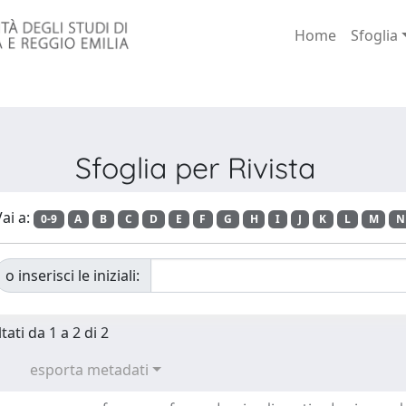
Home
Sfoglia
Sfoglia per Rivista
ai a:
0-9
A
B
C
D
E
F
G
H
I
J
K
L
M
N
o inserisci le iniziali:
tati da 1 a 2 di 2
esporta metadati