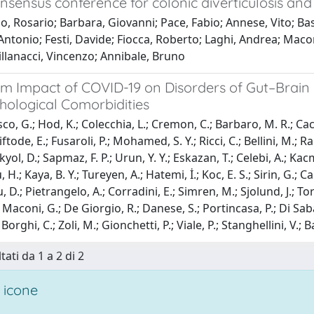
onsensus conference for colonic diverticulosis and
 Rosario; Barbara, Giovanni; Pace, Fabio; Annese, Vito; Bass
Antonio; Festi, Davide; Fiocca, Roberto; Laghi, Andrea; Mac
llanacci, Vincenzo; Annibale, Bruno
m Impact of COVID-19 on Disorders of Gut–Brain 
hological Comorbidities
o, G.; Hod, K.; Colecchia, L.; Cremon, C.; Barbaro, M. R.; Cac
ftode, E.; Fusaroli, P.; Mohamed, S. Y.; Ricci, C.; Bellini, M.; R
Akyol, D.; Sapmaz, F. P.; Urun, Y. Y.; Eskazan, T.; Celebi, A.; Kac
, H.; Kaya, B. Y.; Tureyen, A.; Hatemi, İ.; Koc, E. S.; Sirin, G.; Ca
 D.; Pietrangelo, A.; Corradini, E.; Simren, M.; Sjolund, J.; To
.; Maconi, G.; De Giorgio, R.; Danese, S.; Portincasa, P.; Di Saba
 Borghi, C.; Zoli, M.; Gionchetti, P.; Viale, P.; Stanghellini, V.; 
tati da 1 a 2 di 2
 icone