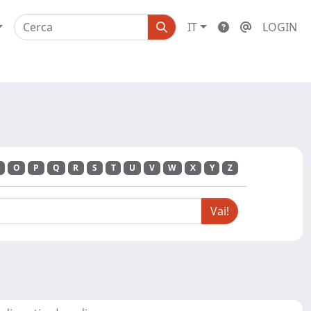
IT
LOGIN
O
P
Q
R
S
T
U
V
W
X
Y
Z