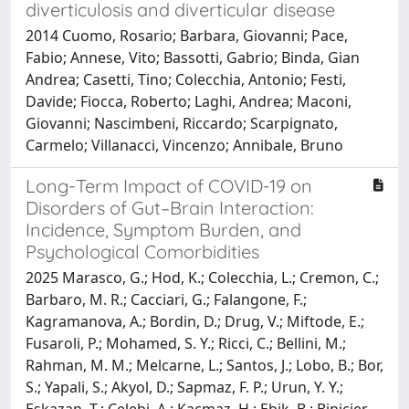
diverticulosis and diverticular disease
2014 Cuomo, Rosario; Barbara, Giovanni; Pace,
Fabio; Annese, Vito; Bassotti, Gabrio; Binda, Gian
Andrea; Casetti, Tino; Colecchia, Antonio; Festi,
Davide; Fiocca, Roberto; Laghi, Andrea; Maconi,
Giovanni; Nascimbeni, Riccardo; Scarpignato,
Carmelo; Villanacci, Vincenzo; Annibale, Bruno
Long-Term Impact of COVID-19 on
Disorders of Gut–Brain Interaction:
Incidence, Symptom Burden, and
Psychological Comorbidities
2025 Marasco, G.; Hod, K.; Colecchia, L.; Cremon, C.;
Barbaro, M. R.; Cacciari, G.; Falangone, F.;
Kagramanova, A.; Bordin, D.; Drug, V.; Miftode, E.;
Fusaroli, P.; Mohamed, S. Y.; Ricci, C.; Bellini, M.;
Rahman, M. M.; Melcarne, L.; Santos, J.; Lobo, B.; Bor,
S.; Yapali, S.; Akyol, D.; Sapmaz, F. P.; Urun, Y. Y.;
Eskazan, T.; Celebi, A.; Kacmaz, H.; Ebik, B.; Binicier,