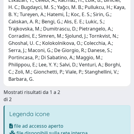
H. C.; Bugdayci, M. S.; Yağcı, M. B.; Pullukcu, H.; Kaya,
B. Y.; Tureyen, A.; Hatemi, İ.; Koc, E. S.; Sirin, G.;
Calıskan, A. R.; Bengi, G.; Alıs, E. E.; Lukic, S.;
Trajkovska, M.; Dumitrascu, D.; Pietrangelo, A.;
Corradini, E.; Simren, M.; Sjolund, J.; Tornkvist, N.;
Ghoshal, U. C.; Kolokolnikova, O.; Colecchia, A.;
Serra, J.; Maconi, G.; De Giorgio, R.; Danese, S.;
Portincasa, P.; Di Sabatino, A.; Maggio, M.;
Philippou, E.; Lee, Y. Y.; Salvi, D.; Venturi, A.; Borghi,
C.; Zoli, M.; Gionchetti, P.; Viale, P.; Stanghellini, V.;
Barbara, G.
Mostrati risultati da 1 a 2
di 2
Legenda icone
file ad accesso aperto
file disponibili sulla rete interna