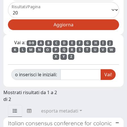
Risultati/Pagina
Vai a:
0-9
A
B
C
D
E
F
G
H
I
J
K
L
M
N
O
P
Q
R
S
T
U
V
W
X
Y
Z
o inserisci le iniziali:
Mostrati risultati da 1 a 2
di 2
esporta metadati
Italian consensus conference for colonic