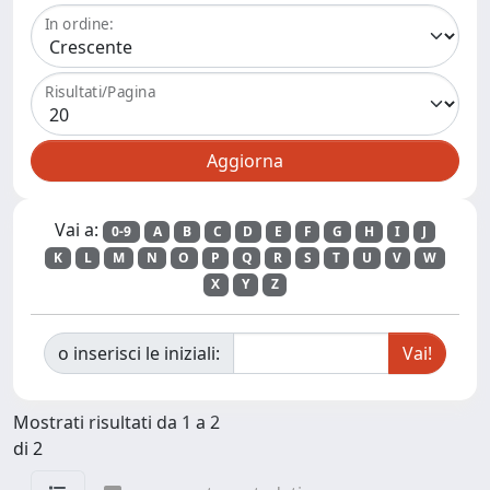
In ordine:
Risultati/Pagina
Vai a:
0-9
A
B
C
D
E
F
G
H
I
J
K
L
M
N
O
P
Q
R
S
T
U
V
W
X
Y
Z
o inserisci le iniziali:
Mostrati risultati da 1 a 2
di 2