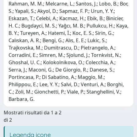
Rahman, M. M.; Melcarne, L.; Santos, J.; Lobo, B.; Bor,
S.; Yapali, S.; Akyol, D.; Sapmaz, F. P.; Urun, Y. Y.;
Eskazan, T.; Celebi, A.; Kacmaz, H.; Ebik, B.; Binicier,
H. C.; Bugdayci, M. S.; Yağcı, M. B.; Pullukcu, H.; Kaya,
B. Y.; Tureyen, A.; Hatemi, İ.; Koc, E. S.; Sirin, G.;
Calıskan, A. R.; Bengi, G.; Alıs, E. E.; Lukic, S.;
Trajkovska, M.; Dumitrascu, D.; Pietrangelo, A.;
Corradini, E.; Simren, M.; Sjolund, J.; Tornkvist, N.;
Ghoshal, U. C.; Kolokolnikova, O.; Colecchia, A.;
Serra, J.; Maconi, G.; De Giorgio, R.; Danese, S.;
Portincasa, P.; Di Sabatino, A.; Maggio, M.;
Philippou, E.; Lee, Y. Y.; Salvi, D.; Venturi, A.; Borghi,
C.; Zoli, M.; Gionchetti, P.; Viale, P.; Stanghellini, V.;
Barbara, G.
Mostrati risultati da 1 a 2
di 2
Legenda icone