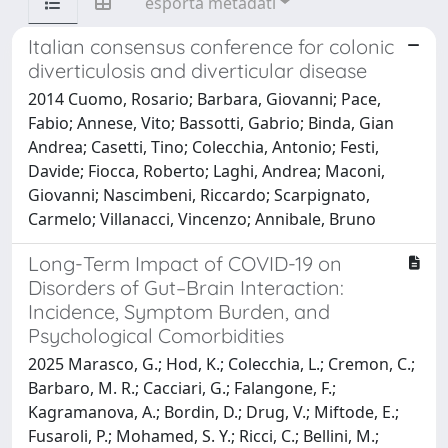
esporta metadati
Italian consensus conference for colonic
diverticulosis and diverticular disease
2014 Cuomo, Rosario; Barbara, Giovanni; Pace,
Fabio; Annese, Vito; Bassotti, Gabrio; Binda, Gian
Andrea; Casetti, Tino; Colecchia, Antonio; Festi,
Davide; Fiocca, Roberto; Laghi, Andrea; Maconi,
Giovanni; Nascimbeni, Riccardo; Scarpignato,
Carmelo; Villanacci, Vincenzo; Annibale, Bruno
Long-Term Impact of COVID-19 on
Disorders of Gut–Brain Interaction:
Incidence, Symptom Burden, and
Psychological Comorbidities
2025 Marasco, G.; Hod, K.; Colecchia, L.; Cremon, C.;
Barbaro, M. R.; Cacciari, G.; Falangone, F.;
Kagramanova, A.; Bordin, D.; Drug, V.; Miftode, E.;
Fusaroli, P.; Mohamed, S. Y.; Ricci, C.; Bellini, M.;