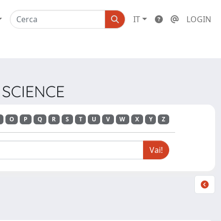
IT
LOGIN
S SCIENCE
O
P
Q
R
S
T
U
V
W
X
Y
Z