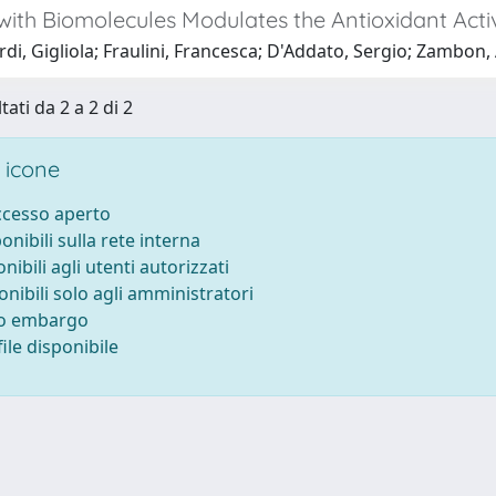
with Biomolecules Modulates the Antioxidant Acti
di, Gigliola; Fraulini, Francesca; D'Addato, Sergio; Zambon,
tati da 2 a 2 di 2
 icone
accesso aperto
ponibili sulla rete interna
onibili agli utenti autorizzati
onibili solo agli amministratori
to embargo
ile disponibile