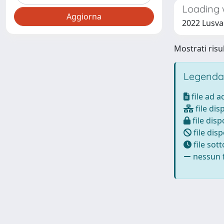
Loading 
2022 Lusvar
Mostrati risul
Legenda
file ad 
file dis
file disp
file disp
file sot
nessun f