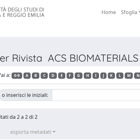
Home
Sfoglia
per Rivista ACS BIOMATERIAL
ai a:
0-9
A
B
C
D
E
F
G
H
I
J
K
L
M
N
o inserisci le iniziali:
tati da 2 a 2 di 2
esporta metadati