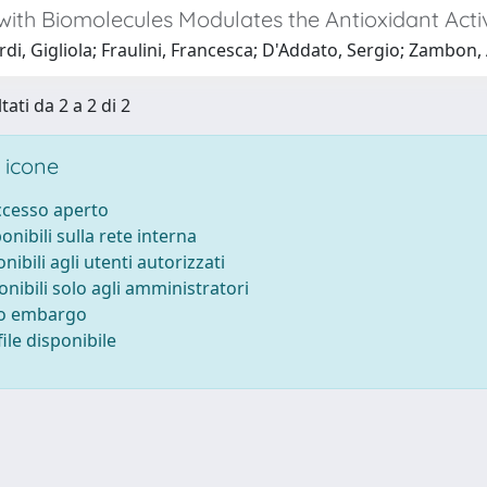
with Biomolecules Modulates the Antioxidant Acti
di, Gigliola; Fraulini, Francesca; D'Addato, Sergio; Zambon,
tati da 2 a 2 di 2
 icone
accesso aperto
ponibili sulla rete interna
onibili agli utenti autorizzati
onibili solo agli amministratori
to embargo
ile disponibile