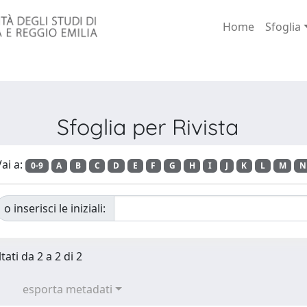
Home
Sfoglia
Sfoglia per Rivista
ai a:
0-9
A
B
C
D
E
F
G
H
I
J
K
L
M
N
o inserisci le iniziali:
tati da 2 a 2 di 2
esporta metadati