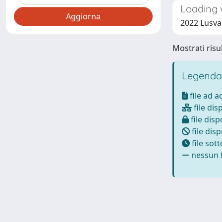
Loading 
2022 Lusvar
Mostrati risul
Legenda
file ad 
file dis
file disp
file disp
file sot
nessun f