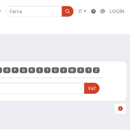
IT
LOGIN
O
P
Q
R
S
T
U
V
W
X
Y
Z