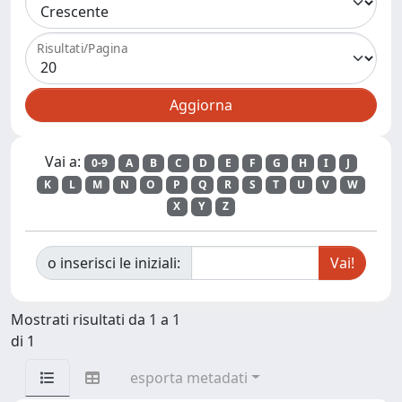
Risultati/Pagina
Vai a:
0-9
A
B
C
D
E
F
G
H
I
J
K
L
M
N
O
P
Q
R
S
T
U
V
W
X
Y
Z
o inserisci le iniziali:
Mostrati risultati da 1 a 1
di 1
esporta metadati