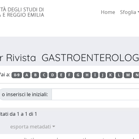
Home
Sfoglia
per Rivista GASTROENTEROLO
ai a:
0-9
A
B
C
D
E
F
G
H
I
J
K
L
M
N
o inserisci le iniziali:
tati da 1 a 1 di 1
esporta metadati