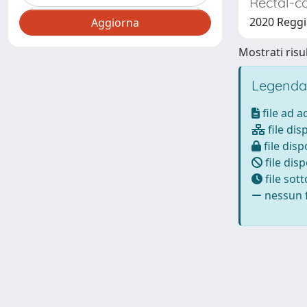
Rectal-c
2020 Reggia
Mostrati risul
Legenda
file ad 
file dis
file disp
file disp
file sot
nessun f