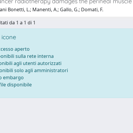
ancer radiotherapy damages the perineal muscle 
ni Bonetti, L.; Manenti, A.; Gallo, G.; Domati, F.
tati da 1 a 1 di 1
 icone
accesso aperto
ponibili sulla rete interna
onibili agli utenti autorizzati
onibili solo agli amministratori
to embargo
ile disponibile