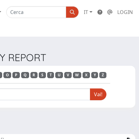
IT
LOGIN
GY REPORT
O
P
Q
R
S
T
U
V
W
X
Y
Z