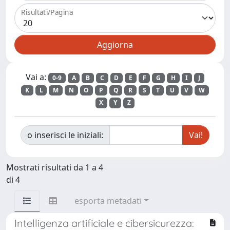
Risultati/Pagina
Vai a:
0-9
A
B
C
D
E
F
G
H
I
J
K
L
M
N
O
P
Q
R
S
T
U
V
W
X
Y
Z
o inserisci le iniziali:
Mostrati risultati da 1 a 4
di 4
esporta metadati
Intelligenza artificiale e cibersicurezza: