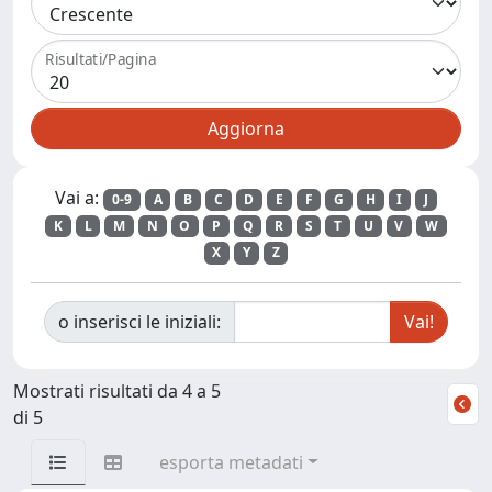
Risultati/Pagina
Vai a:
0-9
A
B
C
D
E
F
G
H
I
J
K
L
M
N
O
P
Q
R
S
T
U
V
W
X
Y
Z
o inserisci le iniziali:
Mostrati risultati da 4 a 5
di 5
esporta metadati