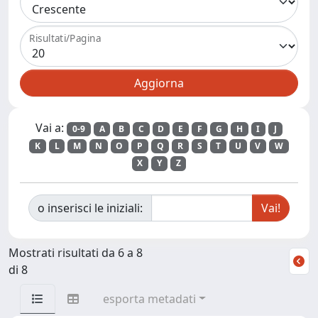
Risultati/Pagina
Vai a:
0-9
A
B
C
D
E
F
G
H
I
J
K
L
M
N
O
P
Q
R
S
T
U
V
W
X
Y
Z
o inserisci le iniziali:
Mostrati risultati da 6 a 8
di 8
esporta metadati