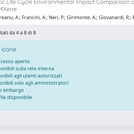
c Life Cycle Environmental Impact Comparison of 
 MXene
nu, A.; Francini, A.; Neri, P.; Girimonte, A.; Giovanardi, R.; F
tati da 4 a 8 di 8
 icone
accesso aperto
ponibili sulla rete interna
onibili agli utenti autorizzati
onibili solo agli amministratori
to embargo
ile disponibile