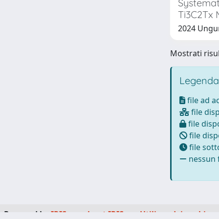
Systemati
Ti3C2Tx
2024 Ungurea
Mostrati risul
Legenda
file ad 
file dis
file disp
file disp
file sot
nessun f
Powered by
IRIS
-
about IRIS
-
Utilizzo dei cookie