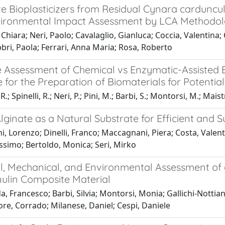
e Bioplasticizers from Residual Cynara carduncul
vironmental Impact Assessment by LCA Methodo
 Chiara; Neri, Paolo; Cavalaglio, Gianluca; Coccia, Valentina;
bri, Paola; Ferrari, Anna Maria; Rosa, Roberto
e Assessment of Chemical vs Enzymatic-Assisted E
for the Preparation of Biomaterials for Potential
.; Spinelli, R.; Neri, P.; Pini, M.; Barbi, S.; Montorsi, M.; Maistr
ginate as a Natural Substrate for Efficient and S
, Lorenzo; Dinelli, Franco; Maccagnani, Piera; Costa, Valenti
ssimo; Bertoldo, Monica; Seri, Mirko
al, Mechanical, and Environmental Assessment of 
nulin Composite Material
, Francesco; Barbi, Silvia; Montorsi, Monia; Gallichi-Nottiani
re, Corrado; Milanese, Daniel; Cespi, Daniele