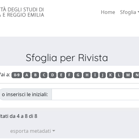
Home
Sfoglia
Sfoglia per Rivista
ai a:
0-9
A
B
C
D
E
F
G
H
I
J
K
L
M
N
o inserisci le iniziali:
tati da 4 a 8 di 8
esporta metadati