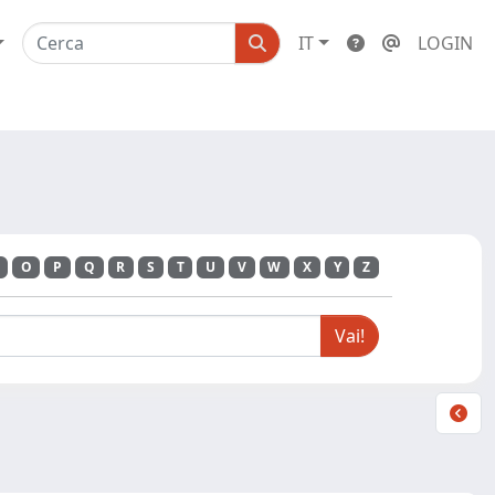
IT
LOGIN
O
P
Q
R
S
T
U
V
W
X
Y
Z