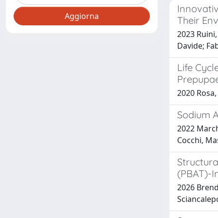
Innovativ
Their En
2023 Ruini,
Davide; Fab
Life Cycl
Prepupae 
2020 Rosa, R
Sodium Al
2022 Marchi
Cocchi, Ma
Structur
(PBAT)-I
2026 Brenda
Sciancalepo