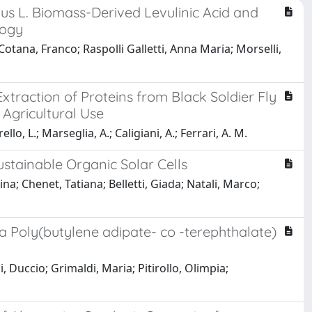
us L. Biomass-Derived Levulinic Acid and
logy
 Cotana, Franco; Raspolli Galletti, Anna Maria; Morselli,
xtraction of Proteins from Black Soldier Fly
 Agricultural Use
ello, L.; Marseglia, A.; Caligiani, A.; Ferrari, A. M.
ustainable Organic Solar Cells
na; Chenet, Tatiana; Belletti, Giada; Natali, Marco;
a Poly(butylene adipate- co -terephthalate)
, Duccio; Grimaldi, Maria; Pitirollo, Olimpia;